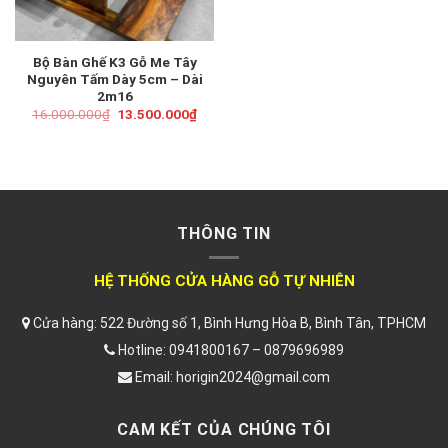
Bộ Bàn Ghế K3 Gỗ Me Tây
Nguyên Tấm Dày 5cm – Dài
2m16
Giá
Giá
16.000.000
₫
13.500.000
₫
gốc
hiện
là:
tại
16.000.000₫.
là:
13.500.000₫.
THÔNG TIN
HỆ THỐNG CỬA HÀNG GỖ TỰ NHIÊN
Cửa hàng: 522 Đường số 1, Bình Hưng Hòa B, Bình Tân, TPHCM
Hotline: 0941800167 – 0879696989
Email: horigin2024@gmail.com
CAM KẾT CỦA CHÚNG TÔI