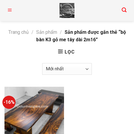
Skip
to
content
Trang chủ
/
Sản phẩm
/
Sản phẩm được gắn thẻ “bộ
bàn K3 gỗ me tây dài 2m16”
LỌC
-16%