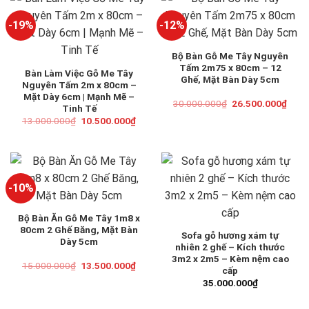
-19%
-12%
Bộ Bàn Gỗ Me Tây Nguyên
Tấm 2m75 x 80cm – 12
Bàn Làm Việc Gỗ Me Tây
Ghế, Mặt Bàn Dày 5cm
Nguyên Tấm 2m x 80cm –
Mặt Dày 6cm | Mạnh Mẽ –
Giá
Giá
30.000.000
₫
26.500.000
₫
Tinh Tế
gốc
hiện
Giá
Giá
13.000.000
₫
10.500.000
₫
là:
tại
gốc
hiện
30.000.000₫.
là:
là:
tại
26.5
13.000.000₫.
là:
10.500.000₫.
-10%
Bộ Bàn Ăn Gỗ Me Tây 1m8 x
80cm 2 Ghế Băng, Mặt Bàn
Sofa gỗ hương xám tự
Dày 5cm
nhiên 2 ghế – Kích thước
3m2 x 2m5 – Kèm nệm cao
Giá
Giá
15.000.000
₫
13.500.000
₫
cấp
gốc
hiện
là:
tại
35.000.000
₫
15.000.000₫.
là:
13.500.000₫.