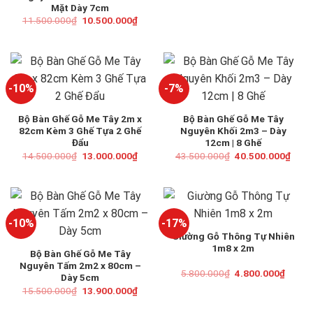
Mặt Dày 7cm
Giá
Giá
11.500.000
₫
10.500.000
₫
gốc
hiện
là:
tại
11.500.000₫.
là:
10.500.000₫.
-10%
-7%
Bộ Bàn Ghế Gỗ Me Tây 2m x
Bộ Bàn Ghế Gỗ Me Tây
82cm Kèm 3 Ghế Tựa 2 Ghế
Nguyên Khối 2m3 – Dày
Đẩu
12cm | 8 Ghế
Giá
Giá
Giá
Giá
14.500.000
₫
13.000.000
₫
43.500.000
₫
40.500.000
₫
gốc
hiện
gốc
hiện
là:
tại
là:
tại
14.500.000₫.
là:
43.500.000₫.
là:
13.000.000₫.
40.5
-10%
-17%
Giường Gỗ Thông Tự Nhiên
1m8 x 2m
Bộ Bàn Ghế Gỗ Me Tây
Nguyên Tấm 2m2 x 80cm –
Giá
Giá
5.800.000
₫
4.800.000
₫
Dày 5cm
gốc
hiện
Giá
Giá
15.500.000
₫
13.900.000
₫
là:
tại
gốc
hiện
5.800.000₫.
là:
là:
tại
4.800.