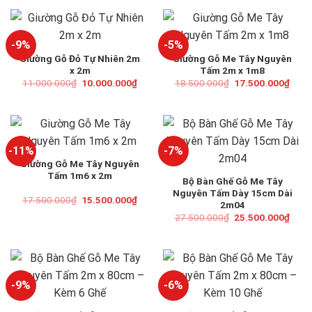
15.500.000₫.
là:
13.900.000₫.
-9%
-5%
Giường Gỗ Đỏ Tự Nhiên 2m
Giường Gỗ Me Tây Nguyên
x 2m
Tấm 2m x 1m8
Giá
Giá
Giá
Giá
11.000.000
₫
10.000.000
₫
18.500.000
₫
17.500.000
₫
gốc
hiện
gốc
hiện
là:
tại
là:
tại
11.000.000₫.
là:
18.500.000₫.
là:
10.000.000₫.
17.5
-11%
-7%
Giường Gỗ Me Tây Nguyên
Tấm 1m6 x 2m
Bộ Bàn Ghế Gỗ Me Tây
Nguyên Tấm Dày 15cm Dài
Giá
Giá
17.500.000
₫
15.500.000
₫
2m04
gốc
hiện
Giá
Giá
là:
tại
27.500.000
₫
25.500.000
₫
gốc
hiện
17.500.000₫.
là:
là:
tại
15.500.000₫.
27.500.000₫.
là:
25.5
-9%
-6%