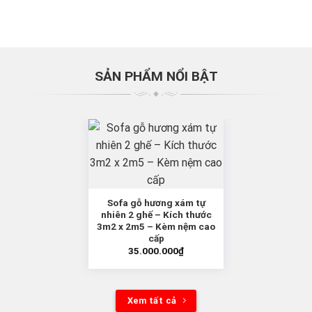
SẢN PHẨM NỔI BẬT
Sofa gỗ hương xám tự
nhiên 2 ghế – Kích thước
3m2 x 2m5 – Kèm nệm cao
cấp
35.000.000
₫
Xem tất cả