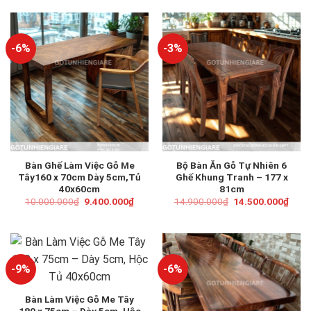
-6%
-3%
Bàn Ghế Làm Việc Gỗ Me
Bộ Bàn Ăn Gỗ Tự Nhiên 6
Tây160 x 70cm Dày 5cm,Tủ
Ghế Khung Tranh – 177 x
40x60cm
81cm
Giá
Giá
Giá
Giá
10.000.000
₫
9.400.000
₫
14.900.000
₫
14.500.000
₫
gốc
hiện
gốc
hiện
là:
tại
là:
tại
10.000.000₫.
là:
14.900.000₫.
là:
9.400.000₫.
14.5
-9%
-6%
Bàn Làm Việc Gỗ Me Tây
180 x 75cm – Dày 5cm, Hộc