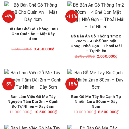
2.600.
-4%
-11%
Bộ Bàn Ghế Gỗ Thông 1m8
Cho Quán Ăn – Mặt Dày
Bộ Bàn Ăn Gỗ Thông 1m2 x
4cm
70cm – 4 Ghế Đơn Mặt
Cong | Nhỏ Gọn – Thoải Mái
Giá
Giá
3.600.000
₫
3.450.000
₫
– Tự Nhiên
gốc
hiện
Giá
Giá
là:
tại
2.300.000
₫
2.050.000
₫
gốc
hiện
3.600.000₫.
là:
là:
tại
3.450.000₫.
2.300.000₫.
là:
2.050.
-5%
-15%
Bàn Làm Việc Gỗ Me Tây
Bàn Gỗ Me Tây Bo Cạnh Tự
Nguyên Tấm Dài 2m – Cạnh
Nhiên 2m x 80cm – Dày
Bo Tự Nhiên – Dày 5cm
5cm
Giá
Giá
Giá
Giá
11.000.000
₫
10.500.000
₫
10.000.000
₫
8.500.000
₫
gốc
hiện
gốc
hiện
là:
tại
là:
tại
11.000.000₫.
là:
10.000.000₫.
là:
10.500.000₫.
8.500