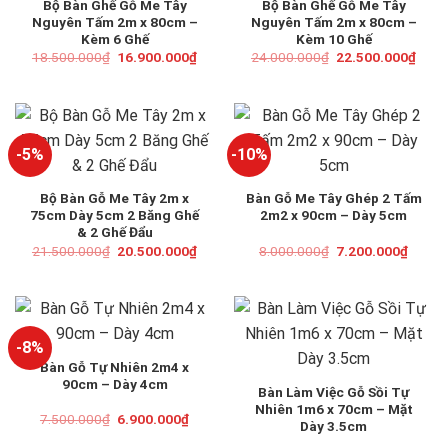
Bộ Bàn Ghế Gỗ Me Tây
Bộ Bàn Ghế Gỗ Me Tây
Nguyên Tấm 2m x 80cm –
Nguyên Tấm 2m x 80cm –
Kèm 6 Ghế
Kèm 10 Ghế
Giá
Giá
Giá
Giá
18.500.000
₫
16.900.000
₫
24.000.000
₫
22.500.000
₫
gốc
hiện
gốc
hiện
là:
tại
là:
tại
18.500.000₫.
là:
24.000.000₫.
là:
16.900.000₫.
22.5
-5%
-10%
Bộ Bàn Gỗ Me Tây 2m x
Bàn Gỗ Me Tây Ghép 2 Tấm
75cm Dày 5cm 2 Băng Ghế
2m2 x 90cm – Dày 5cm
& 2 Ghế Đẩu
Giá
Giá
Giá
Giá
21.500.000
₫
20.500.000
₫
8.000.000
₫
7.200.000
₫
gốc
hiện
gốc
hiện
là:
tại
là:
tại
21.500.000₫.
là:
8.000.000₫.
là:
20.500.000₫.
7.200.
-8%
Bàn Gỗ Tự Nhiên 2m4 x
90cm – Dày 4cm
Bàn Làm Việc Gỗ Sồi Tự
Nhiên 1m6 x 70cm – Mặt
Giá
Giá
7.500.000
₫
6.900.000
₫
Dày 3.5cm
gốc
hiện
là:
tại