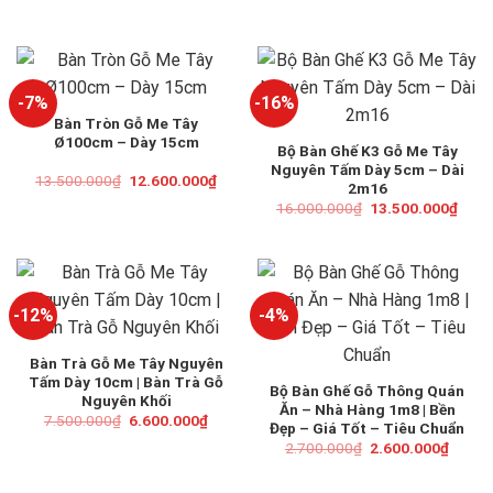
7.500.000₫.
là:
6.900.000₫.
-7%
-16%
Bàn Tròn Gỗ Me Tây
Ø100cm – Dày 15cm
Bộ Bàn Ghế K3 Gỗ Me Tây
Nguyên Tấm Dày 5cm – Dài
Giá
Giá
13.500.000
₫
12.600.000
₫
2m16
gốc
hiện
Giá
Giá
là:
tại
16.000.000
₫
13.500.000
₫
gốc
hiện
13.500.000₫.
là:
là:
tại
12.600.000₫.
16.000.000₫.
là:
13.5
-12%
-4%
Bàn Trà Gỗ Me Tây Nguyên
Tấm Dày 10cm | Bàn Trà Gỗ
Bộ Bàn Ghế Gỗ Thông Quán
Nguyên Khối
Ăn – Nhà Hàng 1m8 | Bền
Giá
Giá
7.500.000
₫
6.600.000
₫
Đẹp – Giá Tốt – Tiêu Chuẩn
gốc
hiện
Giá
Giá
là:
tại
2.700.000
₫
2.600.000
₫
gốc
hiện
7.500.000₫.
là:
là:
tại
6.600.000₫.
2.700.000₫.
là: