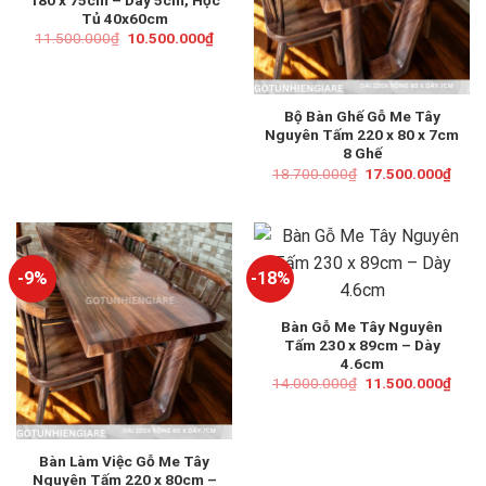
Tủ 40x60cm
Giá
Giá
11.500.000
₫
10.500.000
₫
gốc
hiện
là:
tại
11.500.000₫.
là:
10.500.000₫.
Bộ Bàn Ghế Gỗ Me Tây
Nguyên Tấm 220 x 80 x 7cm
8 Ghế
Giá
Giá
18.700.000
₫
17.500.000
₫
gốc
hiện
là:
tại
18.700.000₫.
là:
17.5
-9%
-18%
Bàn Gỗ Me Tây Nguyên
Tấm 230 x 89cm – Dày
4.6cm
Giá
Giá
14.000.000
₫
11.500.000
₫
gốc
hiện
là:
tại
14.000.000₫.
là:
11.5
Bàn Làm Việc Gỗ Me Tây
Nguyên Tấm 220 x 80cm –