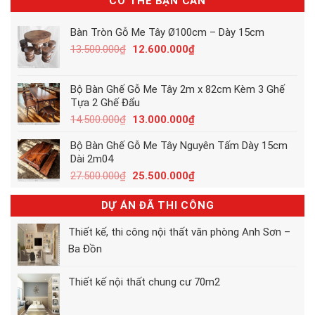
CÓ THỂ BẠN CẦN
Bàn Tròn Gỗ Me Tây Ø100cm – Dày 15cm
Giá
Giá
13.500.000
₫
12.600.000
₫
gốc
hiện
là:
tại
13.500.000₫.
là:
Bộ Bàn Ghế Gỗ Me Tây 2m x 82cm Kèm 3 Ghế
12.600.000₫.
Tựa 2 Ghế Đẩu
Giá
Giá
14.500.000
₫
13.000.000
₫
gốc
hiện
Bộ Bàn Ghế Gỗ Me Tây Nguyên Tấm Dày 15cm
là:
tại
Dài 2m04
14.500.000₫.
là:
13.000.000₫.
Giá
Giá
27.500.000
₫
25.500.000
₫
gốc
hiện
là:
tại
DỰ ÁN ĐÃ THI CÔNG
27.500.000₫.
là:
25.500.000₫.
Thiết kế, thi công nội thất văn phòng Anh Sơn –
Ba Đồn
Thiết kế nội thất chung cư 70m2