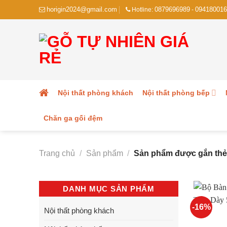
Skip
horigin2024@gmail.com
0879696989
094180016
Hotline:
-
to
content
Nội thất phòng khách
Nội thất phòng bếp
Chăn ga gối đệm
Trang chủ
/
Sản phẩm
/
Sản phẩm được gắn thẻ 
DANH MỤC SẢN PHẨM
-16%
Nội thất phòng khách