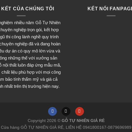
 KẾT CỦA CHÚNG TÔI
KẾT NỐI FANPAG
 nghiệm nhiều năm Gỗ Tự Nhiên
huyên nghiệp trọn gói, kết hợp
ngũ thi công lành nghề quy trình
 chuyên nghiệp đã và đang hoàn
iều dự án có quy mô lớn vừa và
ông những thế với xưởng sản
ỗ nội thất luôn đáp ứng mẫu mã,
 chất liệu phù hợp với mọi công
đảm bảo tính thẩm mỹ và giá cả
h nhất trên thị trường hiện nay.
Copyright 2026 ©
GỖ TỰ NHIÊN GIÁ RẺ
Cửa hàng GỖ TỰ NHIÊN GIÁ RẺ, LIÊN HỆ 0941800167-0879696989