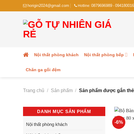
Skip
horigin2024@gmail.com
0879696989
094180016
Hotline:
-
to
content
Nội thất phòng khách
Nội thất phòng bếp
Chăn ga gối đệm
Trang chủ
/
Sản phẩm
/
Sản phẩm được gắn thẻ 
DANH MỤC SẢN PHẨM
-6%
Nội thất phòng khách