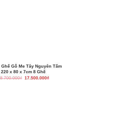
 Ghế Gỗ Me Tây Nguyên Tấm
220 x 80 x 7cm 8 Ghế
Giá
Giá
8.700.000
₫
17.500.000
₫
gốc
hiện
là:
tại
18.700.000₫.
là:
17.500.000₫.