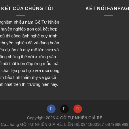
 KẾT CỦA CHÚNG TÔI
KẾT NỐI FANPAG
 nghiệm nhiều năm Gỗ Tự Nhiên
huyên nghiệp trọn gói, kết hợp
ngũ thi công lành nghề quy trình
 chuyên nghiệp đã và đang hoàn
iều dự án có quy mô lớn vừa và
ông những thế với xưởng sản
ỗ nội thất luôn đáp ứng mẫu mã,
 chất liệu phù hợp với mọi công
đảm bảo tính thẩm mỹ và giá cả
h nhất trên thị trường hiện nay.
Copyright 2026 ©
GỖ TỰ NHIÊN GIÁ RẺ
Cửa hàng GỖ TỰ NHIÊN GIÁ RẺ, LIÊN HỆ 0941800167-0879696989