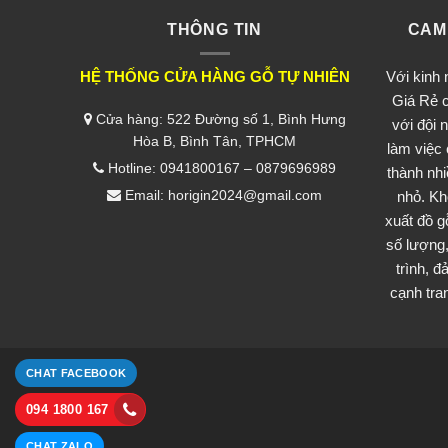
THÔNG TIN
CAM
HỆ THỐNG CỬA HÀNG GỖ TỰ NHIÊN
Với kinh
Giá Rẻ c
Cửa hàng: 522 Đường số 1, Bình Hưng
với đội 
Hòa B, Bình Tân, TPHCM
làm việc
Hotline: 0941800167 – 0879696989
thành nh
Email: horigin2024@gmail.com
nhỏ. Kh
xuất đồ g
số lượng,
trình, 
cạnh tran
CHAT FACEBOOK
094 1800 167
CHAT ZALO