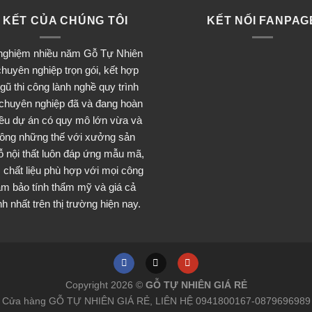
 KẾT CỦA CHÚNG TÔI
KẾT NỐI FANPAG
 nghiệm nhiều năm Gỗ Tự Nhiên
huyên nghiệp trọn gói, kết hợp
ngũ thi công lành nghề quy trình
 chuyên nghiệp đã và đang hoàn
iều dự án có quy mô lớn vừa và
ông những thế với xưởng sản
ỗ nội thất luôn đáp ứng mẫu mã,
 chất liệu phù hợp với mọi công
đảm bảo tính thẩm mỹ và giá cả
h nhất trên thị trường hiện nay.
Copyright 2026 ©
GỖ TỰ NHIÊN GIÁ RẺ
Cửa hàng GỖ TỰ NHIÊN GIÁ RẺ, LIÊN HỆ 0941800167-0879696989