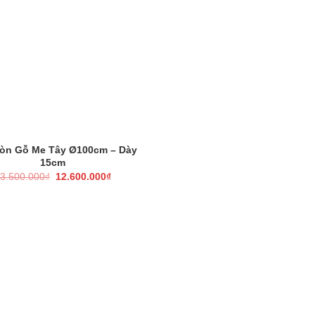
ròn Gỗ Me Tây Ø100cm – Dày
15cm
Giá
Giá
3.500.000
₫
12.600.000
₫
gốc
hiện
là:
tại
13.500.000₫.
là:
12.600.000₫.