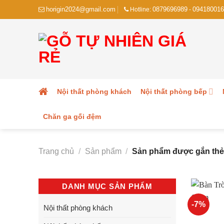
Skip
horigin2024@gmail.com
0879696989
094180016
Hotline:
-
to
content
Nội thất phòng khách
Nội thất phòng bếp
Chăn ga gối đệm
Trang chủ
/
Sản phẩm
/
Sản phẩm được gắn thẻ 
DANH MỤC SẢN PHẨM
-7%
Nội thất phòng khách