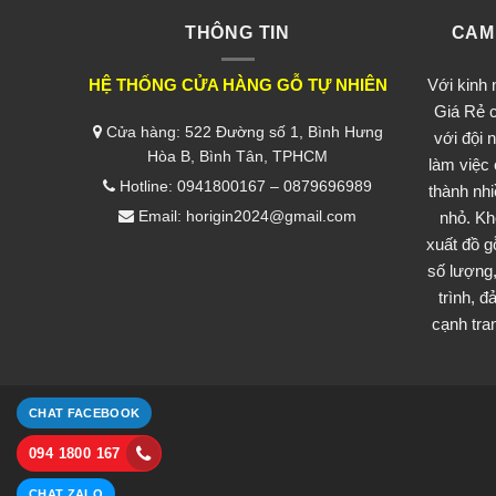
THÔNG TIN
CAM
HỆ THỐNG CỬA HÀNG GỖ TỰ NHIÊN
Với kinh
Giá Rẻ c
Cửa hàng: 522 Đường số 1, Bình Hưng
với đội 
Hòa B, Bình Tân, TPHCM
làm việc
Hotline: 0941800167 – 0879696989
thành nh
Email: horigin2024@gmail.com
nhỏ. Kh
xuất đồ g
số lượng,
trình, 
cạnh tran
CHAT FACEBOOK
094 1800 167
CHAT ZALO