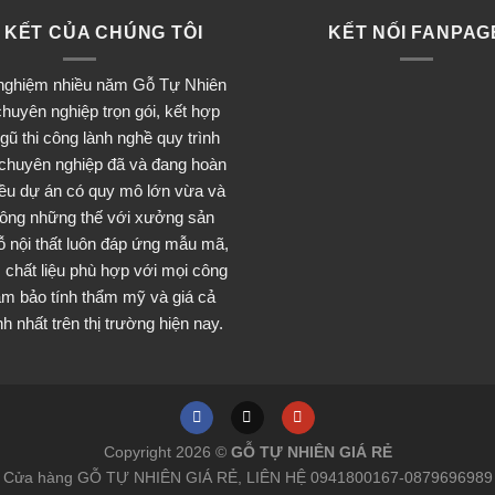
 KẾT CỦA CHÚNG TÔI
KẾT NỐI FANPAG
 nghiệm nhiều năm Gỗ Tự Nhiên
huyên nghiệp trọn gói, kết hợp
ngũ thi công lành nghề quy trình
 chuyên nghiệp đã và đang hoàn
iều dự án có quy mô lớn vừa và
ông những thế với xưởng sản
ỗ nội thất luôn đáp ứng mẫu mã,
 chất liệu phù hợp với mọi công
đảm bảo tính thẩm mỹ và giá cả
h nhất trên thị trường hiện nay.
Copyright 2026 ©
GỖ TỰ NHIÊN GIÁ RẺ
Cửa hàng GỖ TỰ NHIÊN GIÁ RẺ, LIÊN HỆ 0941800167-0879696989