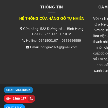
THÔNG TIN
CAM
HỆ THỐNG CỬA HÀNG GỖ TỰ NHIÊN
Với kinh
Giá Rẻ c
Cửa hàng: 522 Đường số 1, Bình Hưng
với đội 
Hòa B, Bình Tân, TPHCM
làm việc
Hotline: 0941800167 – 0879696989
thành nh
Email: horigin2024@gmail.com
nhỏ. Kh
xuất đồ g
số lượng,
trình, 
cạnh tran
CHAT FACEBOOK
094 1800 167
CHAT ZALO