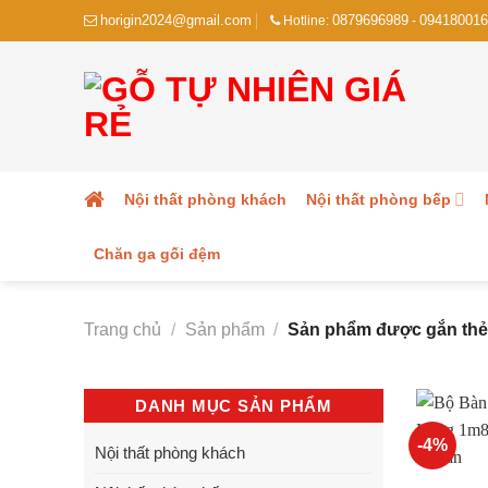
Skip
horigin2024@gmail.com
0879696989
094180016
Hotline:
-
to
content
Nội thất phòng khách
Nội thất phòng bếp
Chăn ga gối đệm
Trang chủ
/
Sản phẩm
/
Sản phẩm được gắn thẻ 
DANH MỤC SẢN PHẨM
-4%
Nội thất phòng khách