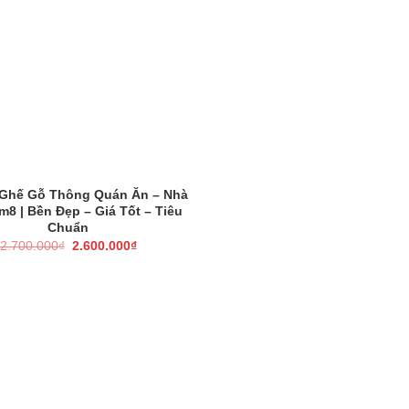
Ghế Gỗ Thông Quán Ăn – Nhà
8 | Bền Đẹp – Giá Tốt – Tiêu
Chuẩn
Giá
Giá
2.700.000
₫
2.600.000
₫
gốc
hiện
là:
tại
2.700.000₫.
là:
2.600.000₫.