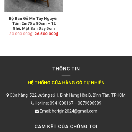
Bộ Bàn Gỗ Me Tây Nguyên
Tấm 2m75 x 80cm – 12
Ghế, Mặt Bàn Dày 5cm
Giá
Giá
30.000.000
₫
26.500.000
₫
gốc
hiện
là:
tại
30.000.000₫.
là:
26.500.000₫.
THÔNG TIN
HỆ THỐNG CỬA HÀNG GỖ TỰ NHIÊN
Cửa hàng: 522 Đường số 1, Bình Hưng Hòa B, Bình Tân, TPHCM
Hotline: 0941800167 – 0879696989
Email: horigin2024@gmail.com
CAM KẾT CỦA CHÚNG TÔI