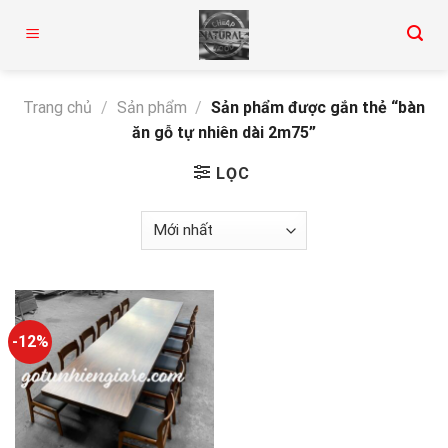
Skip
to
content
Trang chủ
/
Sản phẩm
/
Sản phẩm được gắn thẻ “bàn
ăn gỗ tự nhiên dài 2m75”
LỌC
-12%